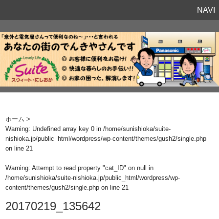
NAVI
ホーム
>
Warning
: Undefined array key 0 in
/home/sunishioka/suite-
nishioka.jp/public_html/wordpress/wp-content/themes/gush2/single.php
on line
21
Warning
: Attempt to read property "cat_ID" on null in
/home/sunishioka/suite-nishioka.jp/public_html/wordpress/wp-
content/themes/gush2/single.php
on line
21
20170219_135642