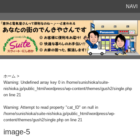
NAVI
ホーム
>
Warning
: Undefined array key 0 in
/home/sunishioka/suite-
nishioka.jp/public_html/wordpress/wp-content/themes/gush2/single.php
on line
21
Warning
: Attempt to read property "cat_ID" on null in
/home/sunishioka/suite-nishioka.jp/public_html/wordpress/wp-
content/themes/gush2/single.php
on line
21
image-5