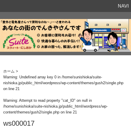
NAVI
ホーム
>
Warning
: Undefined array key 0 in
/home/sunishioka/suite-
nishioka.jp/public_html/wordpress/wp-content/themes/gush2/single.php
on line
21
Warning
: Attempt to read property "cat_ID" on null in
/home/sunishioka/suite-nishioka.jp/public_html/wordpress/wp-
content/themes/gush2/single.php
on line
21
ws000017